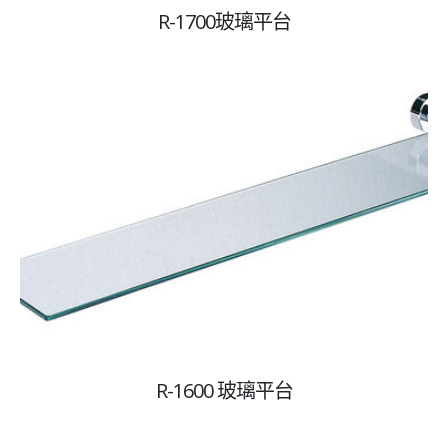
R-1700玻璃平台
R-1600 玻璃平台