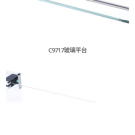
C9717玻璃平台
Copyright © 2021
克笛實業有限公司
統編:86994301