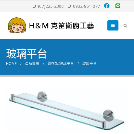
(07)223-2300
0932-861-077
玻璃平台
HOME
產品資訊
置衣架/玻璃平台
玻璃平台