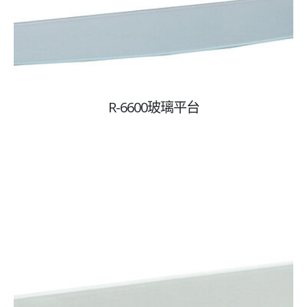
R-6600玻璃平台