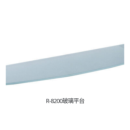
R-8200玻璃平台