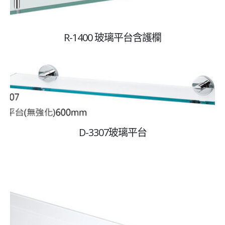
克笛衛廚工藝
克笛衛廚工藝創立於1993年，專業嚴選產品以臺灣製造為
R-1400 玻璃平台含護欄
主，專業團隊提供客製化產品，團隊經營，責任制施工執
行，提供客戶優質服務在衛廚相關設計有專業團隊及產品
創新把衛浴與藝術結合於生活中，進入極致品味、獨樹一
格、追求唯美的生活日常。
網站服務
首頁
D-3307玻璃平台
關於credit
所有產品
專業衛廚設計團隊
聯絡我們
聯絡方式