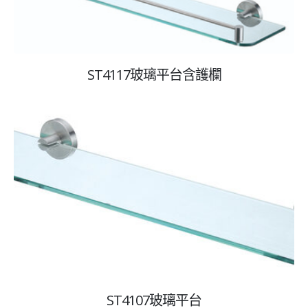
ST4117玻璃平台含護欄
ST4107玻璃平台