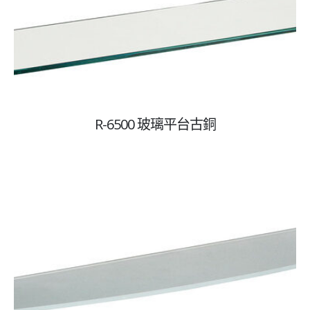
R-6500 玻璃平台古銅