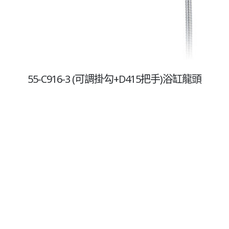
網站服務
首頁
關於credit
所有產品
55-C916-3 (可調掛勾+D415把手)浴缸龍頭
專業衛廚設計團隊
聯絡我們
聯絡方式
總公司
地址:80760高雄市三民區凱旋一路143號
電話:07-223-2300
傳真:07-229-3558
Email:
1993credit@gmail.com