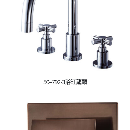
50–792-3浴缸龍頭