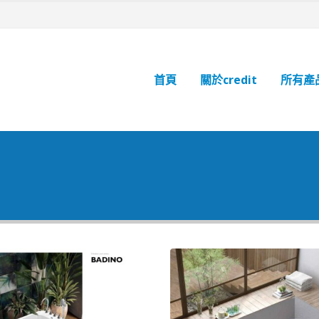
首頁
關於credit
所有產