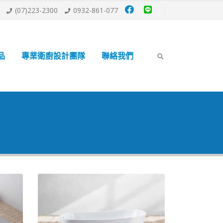
(07)223-2300
0932-861-077
品
專業衛廚設計團隊
聯絡我們