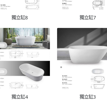
獨立缸8
獨立缸7
獨立缸4
獨立缸3