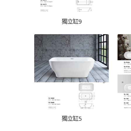
獨立缸9
獨立缸5