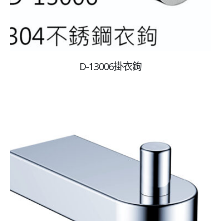
屏東辦事處
地址：屏東市復興路378巷16號
衛浴設計專員:0932-861-077
嘉義台南辦事處
D-13006掛衣鉤
地址：台南市後壁區菁寮里菁寮98號之3
電話:06-662-1005
台中辦事處
Line聯絡ID:
@229-3558
社群平台