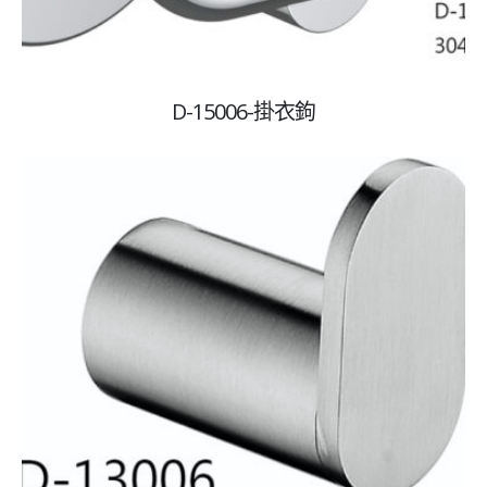
關於credit
所有產品
D-15006-掛衣鉤
專業衛廚設計團隊
聯絡我們
聯絡方式
總公司
地址:80760高雄市三民區凱旋一路143號
電話:07-223-2300
傳真:07-229-3558
Email:
1993credit@gmail.com