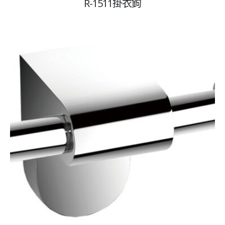
R-1511掛衣鉤