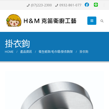
(07)223-2300
0932-861-077
掛衣鉤
HOME
產品資訊
衛生紙架/毛巾環/掛衣鉤架
掛衣鉤