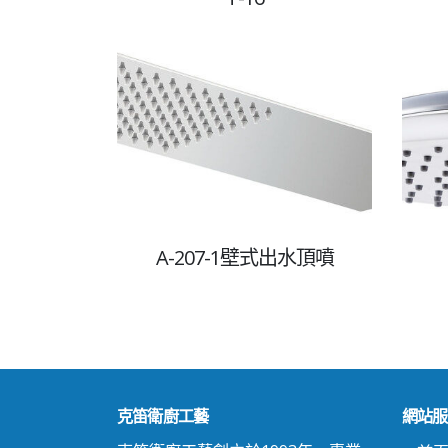
A-207-1壁式出水頂噴
克笛衛廚工藝
網站服