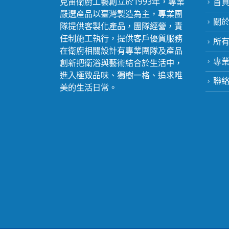
克笛衛廚工藝創立於1993年，專業
首
嚴選產品以臺灣製造為主，專業團
關於c
隊提供客製化產品，團隊經營，責
任制施工執行，提供客戶優質服務
所
在衛廚相關設計有專業團隊及產品
專
創新把衛浴與藝術結合於生活中，
進入極致品味、獨樹一格、追求唯
聯
美的生活日常。