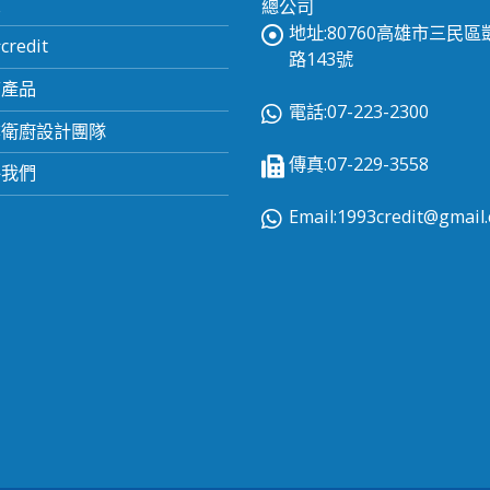
頁
總公司
地址:80760高雄市三民
redit
路143號
有產品
電話:07-223-2300
業衛廚設計團隊
傳真:07-229-3558
絡我們
Email:
1993credit@gmail