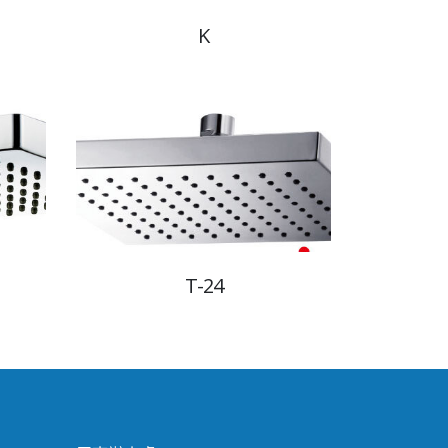
K
T-24