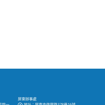
屏東辦事處
區凱旋一
地址：屏東市復興路378巷16號