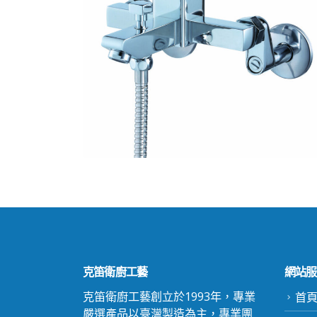
克笛衛廚工藝
網站服
克笛衛廚工藝創立於1993年，專業
首
嚴選產品以臺灣製造為主，專業團