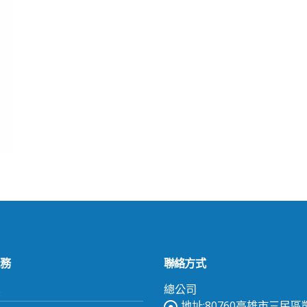
務
聯絡方式
頁
總公司
地址:80760高雄市三民