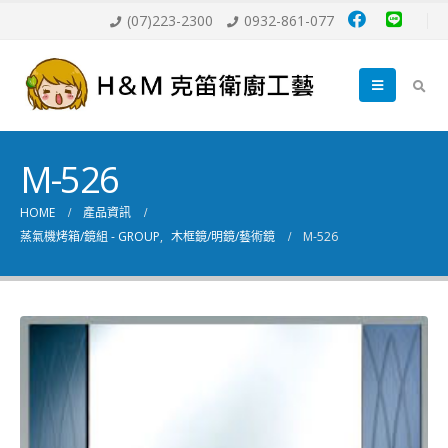
(07)223-2300
0932-861-077
M-526
HOME
產品資訊
蒸氣機烤箱/鏡組 - GROUP
,
木框鏡/明鏡/藝術鏡
M-526