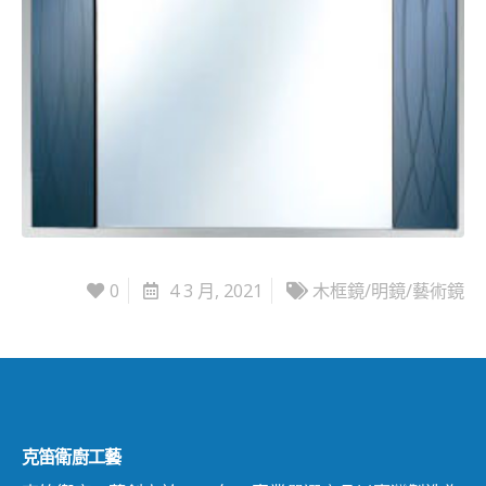
0
4 3 月, 2021
木框鏡/明鏡/藝術鏡
克笛衛廚工藝