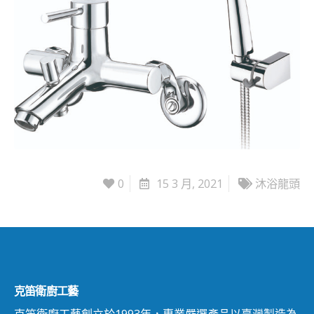
0
15 3 月, 2021
沐浴龍頭
克笛衛廚工藝