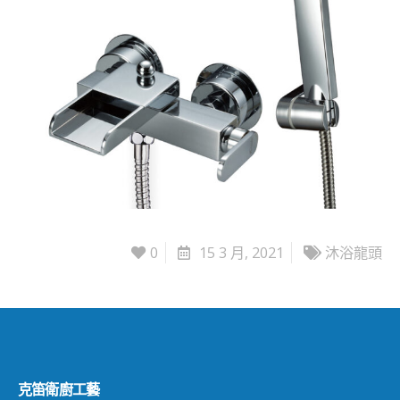
0
15 3 月, 2021
沐浴龍頭
克笛衛廚工藝