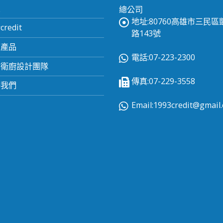
頁
總公司
地址:80760高雄市三民
redit
路143號
有產品
電話:07-223-2300
業衛廚設計團隊
傳真:07-229-3558
絡我們
Email:
1993credit@gmail