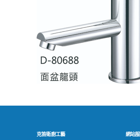
克笛衛廚工藝
網站服