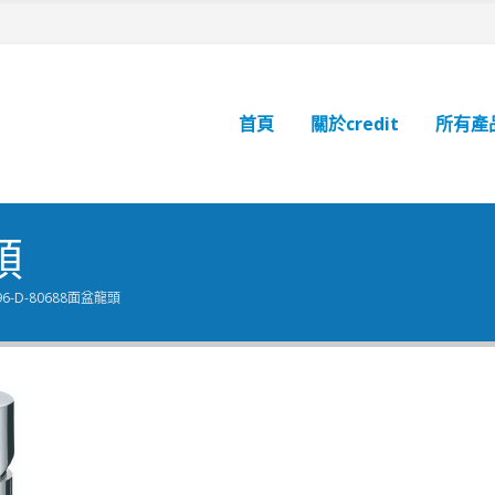
首頁
關於credit
所有產
頭
96-D-80688面盆龍頭