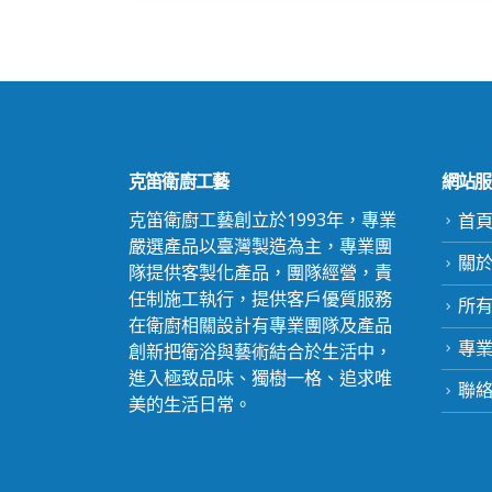
克笛衛廚工藝
網站服
克笛衛廚工藝創立於1993年，專業
首
嚴選產品以臺灣製造為主，專業團
關於c
隊提供客製化產品，團隊經營，責
任制施工執行，提供客戶優質服務
所
在衛廚相關設計有專業團隊及產品
專
創新把衛浴與藝術結合於生活中，
進入極致品味、獨樹一格、追求唯
聯
美的生活日常。