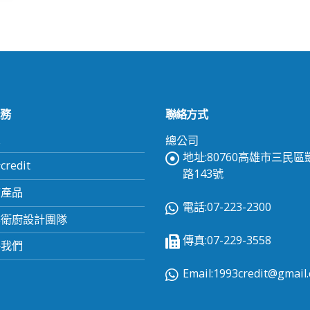
務
聯絡方式
頁
總公司
地址:80760高雄市三民
redit
路143號
有產品
電話:07-223-2300
業衛廚設計團隊
傳真:07-229-3558
絡我們
Email:
1993credit@gmail