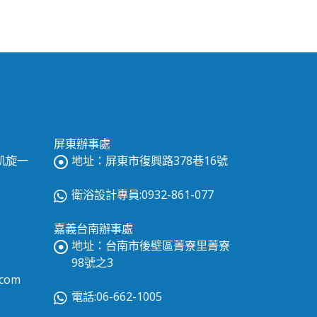
屏東辦事處
區凱旋一
地址：屏東市復興路378巷16號
衛浴設計專員:0932-861-077
嘉義台南辦事處
地址：台南市後壁區菁寮里菁寮
98號之3
.com
電話:06-662-1005