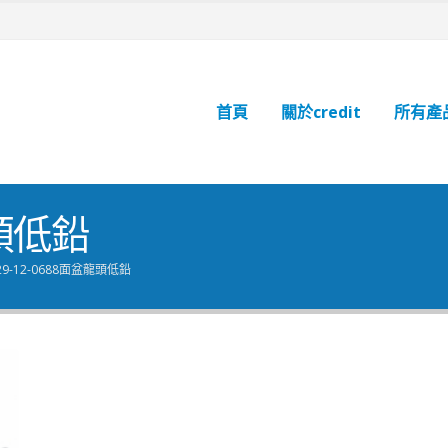
首頁
關於credit
所有產
龍頭低鉛
29-12-0688面盆龍頭低鉛