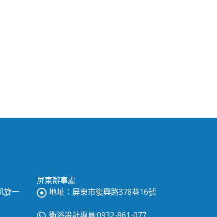
屏東辦事處
區凱旋一
地址：屏東市復興路378巷16號
衛浴設計專員:0932-861-077