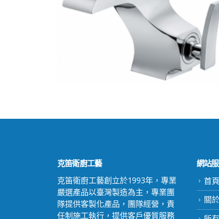
克笛衛廚工藝
網站服
克笛衛廚工藝創立於1993年，專業
首
嚴選產品以臺灣製造為主，專業團
關於c
隊提供客製化產品，團隊經營，責
任制施工執行，提供客戶優質服務
所