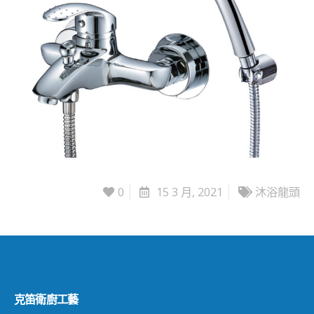
0
15 3 月, 2021
沐浴龍頭
克笛衛廚工藝