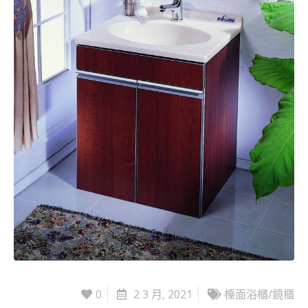
0
2 3 月, 2021
檯面浴櫃/鏡櫃