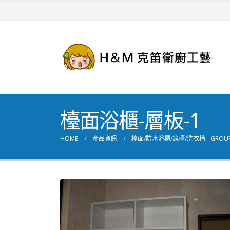
檯面浴櫃-層板-1
HOME
產品資訊
檯面/防水浴櫃/鏡櫃/洗衣槽 - GROU