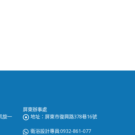
屏東辦事處
區凱旋一
地址：屏東市復興路378巷16號
衛浴設計專員:0932-861-077