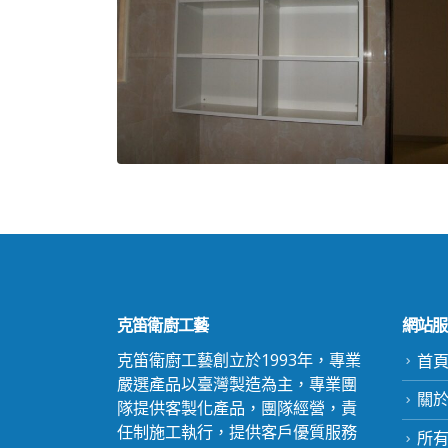
克笛衛廚工藝
網站服
克笛衛廚工藝創立於1993年，專業
首
嚴選產品以臺灣製造為主，專業團
關於c
隊提供客製化產品，團隊經營，責
任制施工執行，提供客戶優質服務
所