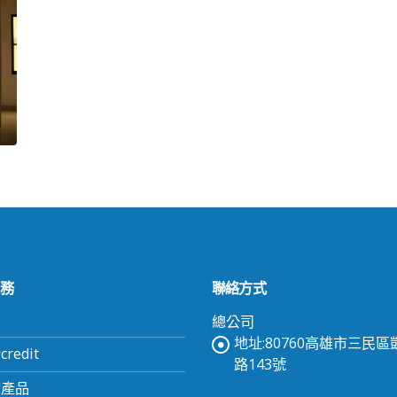
務
聯絡方式
頁
總公司
地址:80760高雄市三民
redit
路143號
有產品