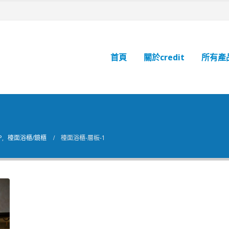
首頁
關於credit
所有產
P
,
檯面浴櫃/鏡櫃
檯面浴櫃-層板-1